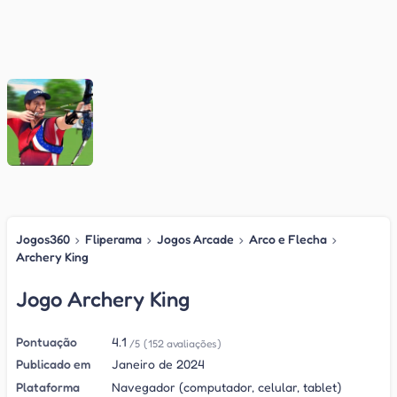
Jogos360
›
Fliperama
›
Jogos Arcade
›
Arco e Flecha
›
Archery King
Jogo Archery King
Pontuação
4.1
/5
(152 avaliações)
Publicado em
Janeiro de 2024
Plataforma
Navegador (computador, celular, tablet)