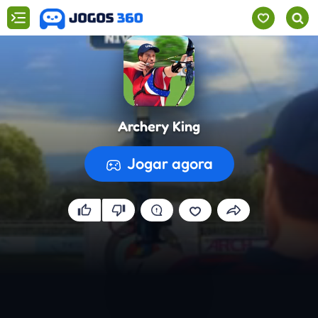
Archery King
Jogar agora
A preparar o jogo...