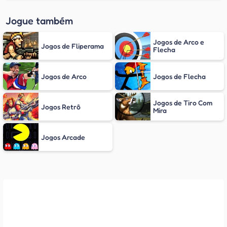
Jogue também
Jogos de Arco e
Jogos de Fliperama
Flecha
Jogos de Arco
Jogos de Flecha
Jogos de Tiro Com
Jogos Retrô
Mira
Jogos Arcade