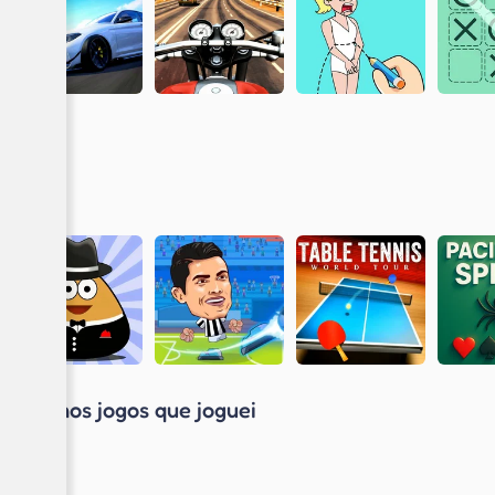
Últimos jogos que joguei