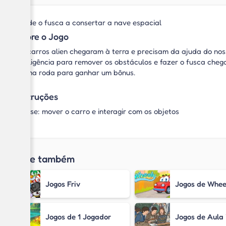
Ajude o fusca a consertar a nave espacial
Sobre o Jogo
Os carros alien chegaram à terra e precisam da ajuda do nos
inteligência para remover os obstáculos e fazer o fusca che
e uma roda para ganhar um bônus.
Instruções
Mouse: mover o carro e interagir com os objetos
Jogue também
Jogos Friv
Jogos de Whee
Jogos de 1 Jogador
Jogos de Aula