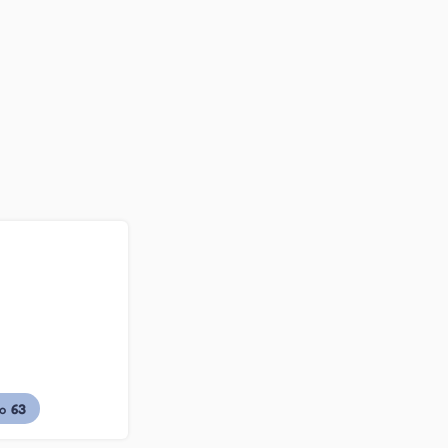
63
ho