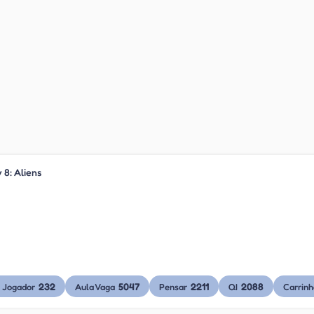
 8: Aliens
232
5047
2211
2088
1 Jogador
Aula Vaga
Pensar
QI
Carrin