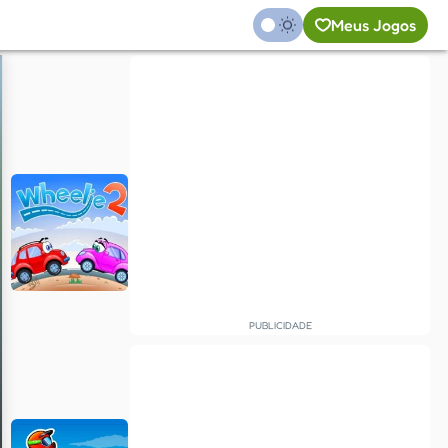
Meus Jogos