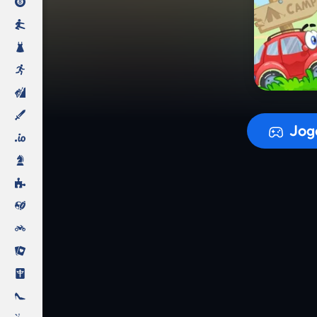
A prepara
Jog