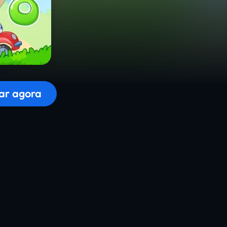
r o jogo...
ar agora