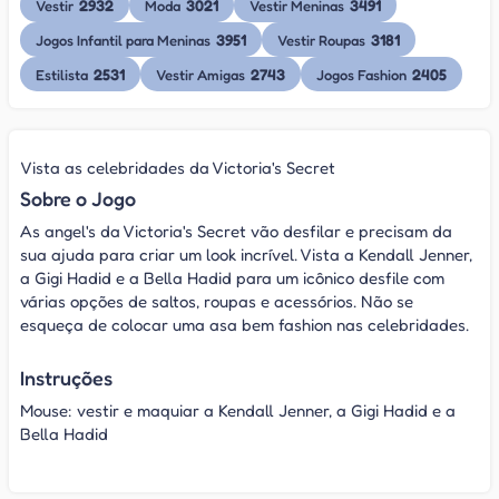
2932
3021
3491
Vestir
Moda
Vestir Meninas
3951
3181
Jogos Infantil para Meninas
Vestir Roupas
2531
2743
2405
Estilista
Vestir Amigas
Jogos Fashion
Vista as celebridades da Victoria's Secret
Sobre o Jogo
As angel's da Victoria's Secret vão desfilar e precisam da
sua ajuda para criar um look incrível. Vista a Kendall Jenner,
a Gigi Hadid e a Bella Hadid para um icônico desfile com
várias opções de saltos, roupas e acessórios. Não se
esqueça de colocar uma asa bem fashion nas celebridades.
Instruções
Mouse: vestir e maquiar a Kendall Jenner, a Gigi Hadid e a
Bella Hadid