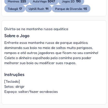
225
5047
190
Meninos
Aula Vaga
Jogos 2D
17
14
45
Tobogã
Uphill Rush
Parque de Diversão
Divirta-se na montanha russa aquática
Sobre o Jogo
Enfrente essa montanha russa de parque aquático,
dominando sua boia no meio de saltos muito perigosos,
rampas e até outros jogadores que ficam no seu caminho!
Colete o dinheiro espalhado pelo caminho para poder
melhorar sua boia ou modificar suas roupas.
Instruções
[Teclado]
Setas: dirigir
Espaço: saltar/fazer acrobacias