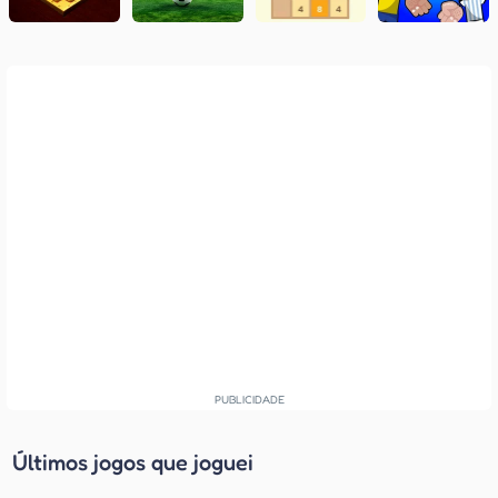
Últimos jogos que joguei