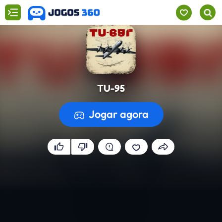
TU-95
TU-95
CONTINUAR
Jogar agora
A preparar o jogo...