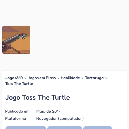
Jogos360
›
Jogos em Flash
›
Habilidade
›
Tartaruga
›
Toss The Turtle
Jogo Toss The Turtle
Publicado em
Maio de 2017
Plataforma
Navegador (computador)