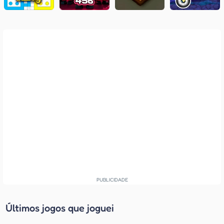
Últimos jogos que joguei