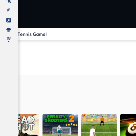
Tennis Game!