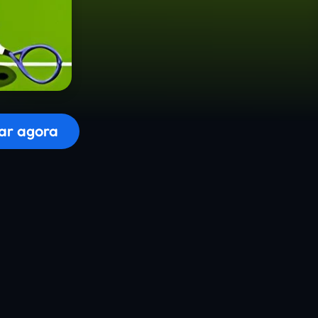
r o jogo...
NTINUAR
ar agora