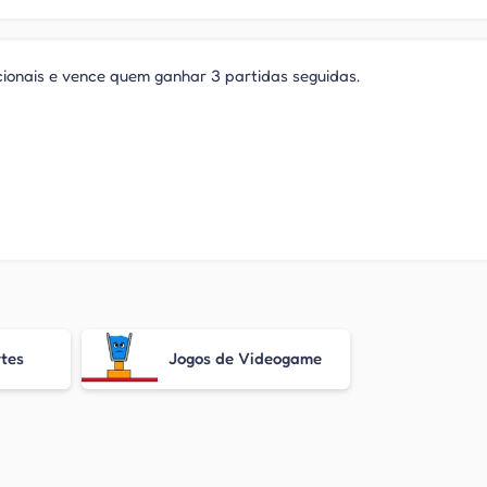
dicionais e vence quem ganhar 3 partidas seguidas.
tes
Jogos de Videogame