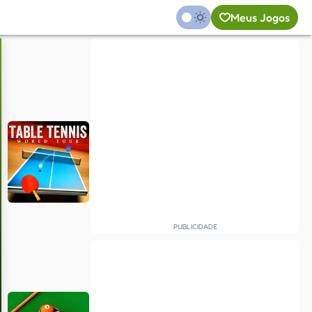
Meus Jogos