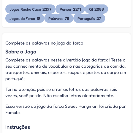
2397
2211
2088
Jogos Racha Cuca
Pensar
QI
19
78
27
Jogos da Forca
Palavras
Português
Complete as palavras no jogo da forca
Sobre o Jogo
Complete as palavras neste divertido jogo da forca! Teste o
seu conhecimento de vocabulário nas categorias de comida,
transportes, animais, esportes, roupas e partes do corpo em
português.
Tenha atenção, pois se errar as letras das palavras seis
vezes, você perde. Não escolha letras aleatoriamente.
Essa versão do jogo da forca Sweet Hangman foi criada por
Famobi.
Instruções