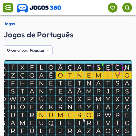
Jogos
Jogos de Português
Popular
Ordenar por: