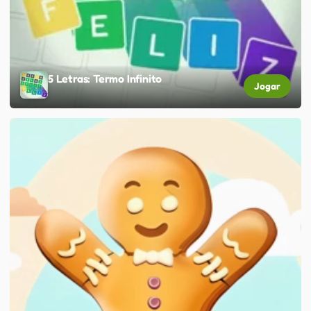
5 Letras: Termo Infinito
Jogar