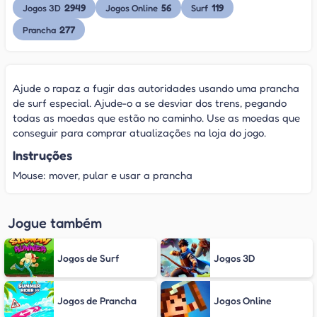
2949
56
119
Jogos 3D
Jogos Online
Surf
277
Prancha
Ajude o rapaz a fugir das autoridades usando uma prancha
de surf especial. Ajude-o a se desviar dos trens, pegando
todas as moedas que estão no caminho. Use as moedas que
conseguir para comprar atualizações na loja do jogo.
Instruções
Mouse: mover, pular e usar a prancha
Jogue também
Jogos de Surf
Jogos 3D
Jogos de Prancha
Jogos Online