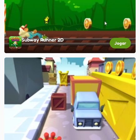
Subway Runner 2D
Jogar