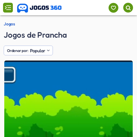
Jogos
Jogos de Prancha
Popular
Ordenar por: