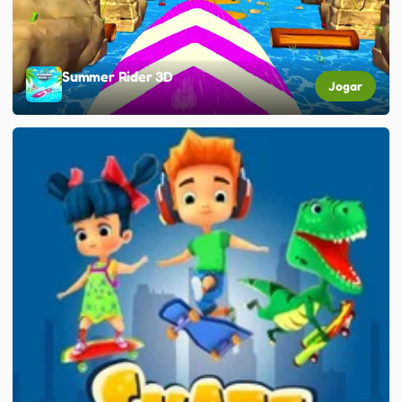
Summer Rider 3D
Jogar