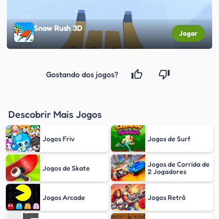
Snow Rush 3D
Jogar
Gostando dos jogos?
Descobrir Mais Jogos
Jogos Friv
Jogos de Surf
Jogos de Corrida de
Jogos de Skate
2 Jogadores
Jogos Arcade
Jogos Retrô