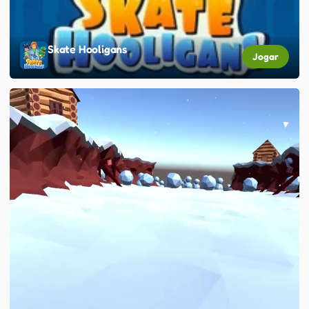
Skate Hooligans
Jogar