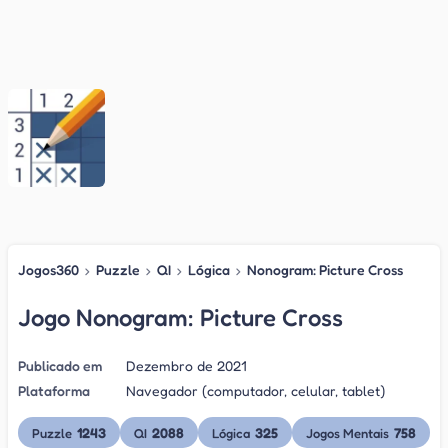
Jogos360
›
Puzzle
›
QI
›
Lógica
›
Nonogram: Picture Cross
Jogo Nonogram: Picture Cross
Publicado em
Dezembro de 2021
Plataforma
Navegador (computador, celular, tablet)
1243
2088
325
758
Puzzle
QI
Lógica
Jogos Mentais