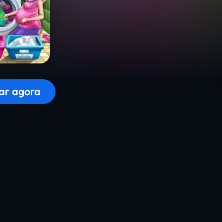
r o jogo...
ar agora