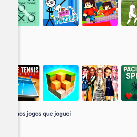
Últimos jogos que joguei