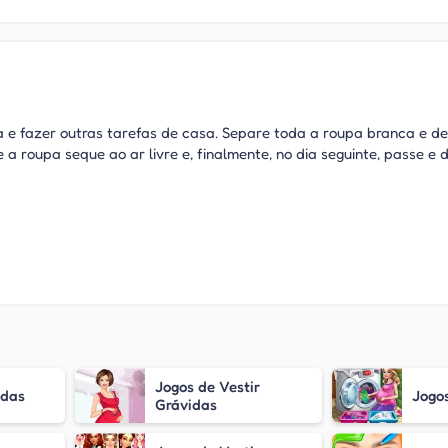
e fazer outras tarefas de casa. Separe toda a roupa branca e de 
 a roupa seque ao ar livre e, finalmente, no dia seguinte, passe e 
Jogos de Vestir
idas
Jogo
Grávidas