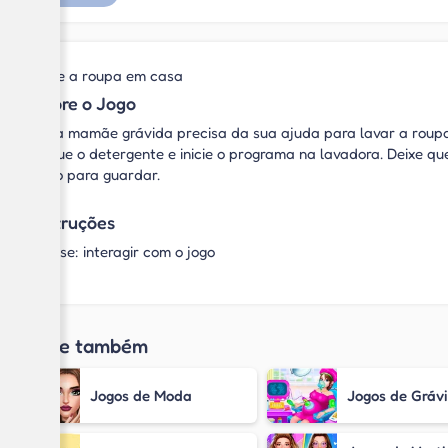
Lave a roupa em casa
Sobre o Jogo
Essa mamãe grávida precisa da sua ajuda para lavar a roupa 
pegue o detergente e inicie o programa na lavadora. Deixe que
tudo para guardar.
Instruções
Mouse: interagir com o jogo
Jogue também
Jogos de Moda
Jogos de Gráv