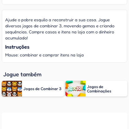
Ajude o pobre esquilo a reconstruir a sua casa. Jogue
diversos jogos de combinar 3, movendo gemas e criando
sequências. Compre casas e itens na loja com o dinheiro
acumulado!
Instruções
Mouse: combinar e comprar itens na loja
Jogue também
Jogos de
Jogos de Combinar 3
Combinações