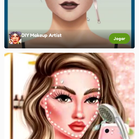
DIY Makeup Artist
Jogar