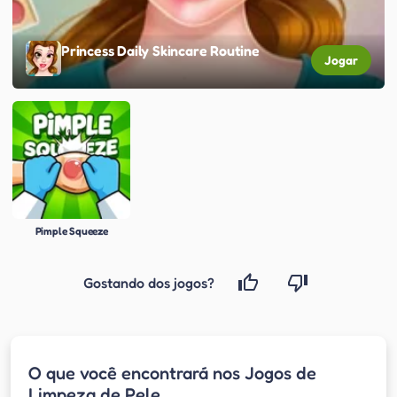
Princess Daily Skincare Routine
Jogar
Pimple Squeeze
Gostando dos jogos?
O que você encontrará nos Jogos de
Limpeza de Pele