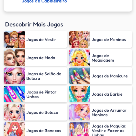
Jogos de Cabeleireiro
Descobrir Mais Jogos
Jogos de Vestir
Jogos de Meninas
Jogos de
Jogos de Moda
Maquiagem
Jogos de Salão de
Jogos de Manicure
Beleza
Jogos de Pintar
Jogos da Barbie
Unhas
Jogos de Arrumar
Jogos de Beleza
Meninas
Jogos de Maquiar,
Jogos de Bonecas
Vestir e Fazer as
Unhas