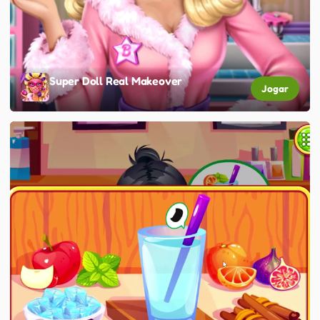
Super Doll Real Makeover
Jogar