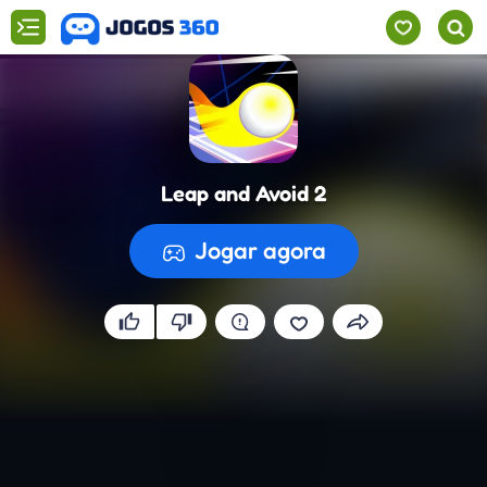
Leap and Avoid 2
Leap and Avoid 2
CONTINUAR
Jogar agora
A preparar o jogo...