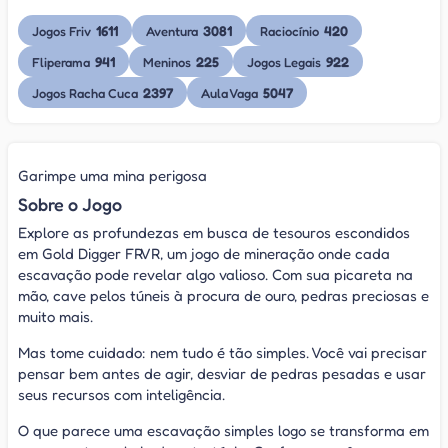
1611
3081
420
Jogos Friv
Aventura
Raciocínio
941
225
922
Fliperama
Meninos
Jogos Legais
2397
5047
Jogos Racha Cuca
Aula Vaga
Garimpe uma mina perigosa
Sobre o Jogo
Explore as profundezas em busca de tesouros escondidos
em Gold Digger FRVR, um jogo de mineração onde cada
escavação pode revelar algo valioso. Com sua picareta na
mão, cave pelos túneis à procura de ouro, pedras preciosas e
muito mais.
Mas tome cuidado: nem tudo é tão simples. Você vai precisar
pensar bem antes de agir, desviar de pedras pesadas e usar
seus recursos com inteligência.
O que parece uma escavação simples logo se transforma em