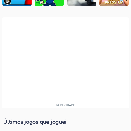
Últimos jogos que joguei