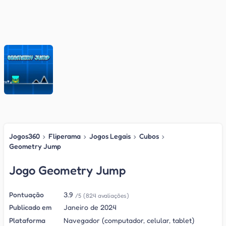
Jogos360
›
Fliperama
›
Jogos Legais
›
Cubos
›
Geometry Jump
Jogo Geometry Jump
Pontuação
3.9
/5
(824 avaliações)
Publicado em
Janeiro de 2024
Plataforma
Navegador (computador, celular, tablet)