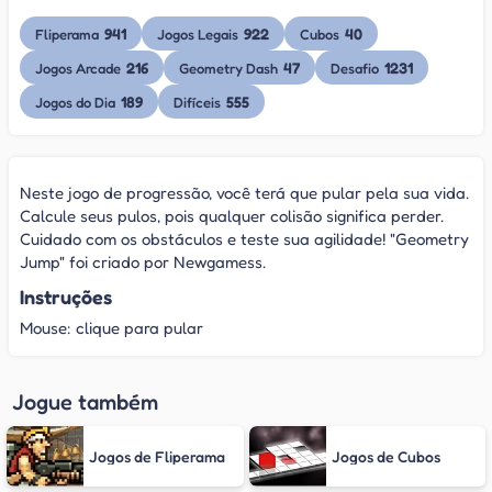
941
922
40
Fliperama
Jogos Legais
Cubos
216
47
1231
Jogos Arcade
Geometry Dash
Desafio
189
555
Jogos do Dia
Difíceis
Neste jogo de progressão, você terá que pular pela sua vida.
Calcule seus pulos, pois qualquer colisão significa perder.
Cuidado com os obstáculos e teste sua agilidade! "Geometry
Jump" foi criado por Newgamess.
Instruções
Mouse: clique para pular
Jogue também
Jogos de Fliperama
Jogos de Cubos