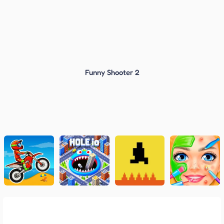
Funny Shooter 2