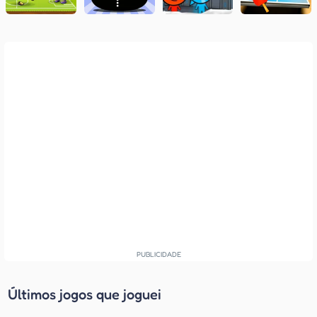
Últimos jogos que joguei