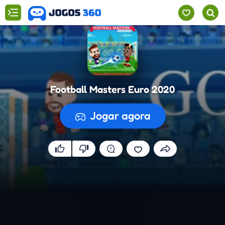
Football Masters Euro 2020
Jogar agora
A preparar o jogo...