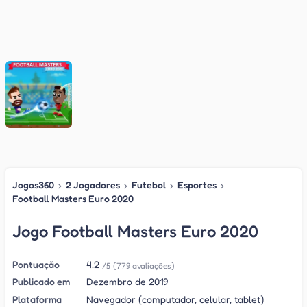
Jogos360
›
2 Jogadores
›
Futebol
›
Esportes
›
Football Masters Euro 2020
Jogo Football Masters Euro 2020
Pontuação
4.2
/5
(779 avaliações)
Publicado em
Dezembro de 2019
Plataforma
Navegador (computador, celular, tablet)