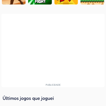
Últimos jogos que joguei