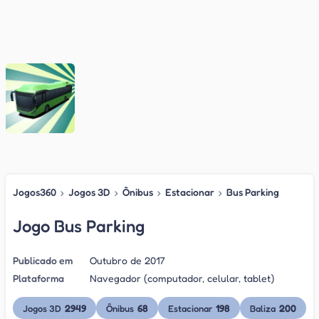
Jogos360
›
Jogos 3D
›
Ônibus
›
Estacionar
›
Bus Parking
Jogo Bus Parking
Publicado em
Outubro de 2017
Plataforma
Navegador (computador, celular, tablet)
2949
68
198
200
Jogos 3D
Ônibus
Estacionar
Baliza