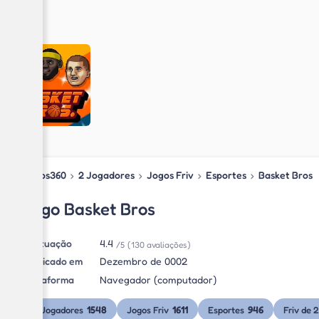
Jogos360
›
2 Jogadores
›
Jogos Friv
›
Esportes
›
Basket Bros
Jogo Basket Bros
Pontuação
4.4
/5
(130 avaliações)
Publicado em
Dezembro de 0002
Plataforma
Navegador (computador)
1548
1611
946
2 Jogadores
Jogos Friv
Esportes
Friv de 