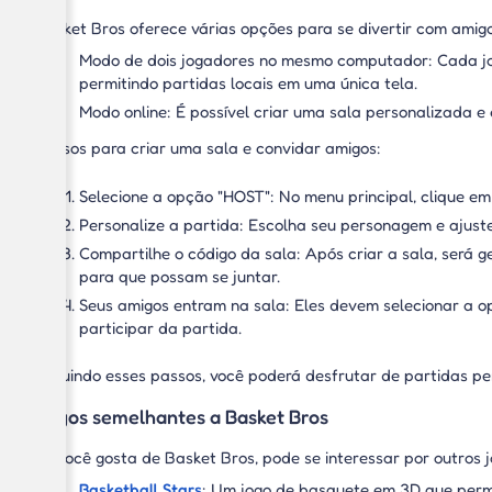
Basket Bros oferece várias opções para se divertir com amig
Modo de dois jogadores no mesmo computador: Cada jog
permitindo partidas locais em uma única tela.
Modo online: É possível criar uma sala personalizada e
Passos para criar uma sala e convidar amigos:
Selecione a opção "HOST": No menu principal, clique em
Personalize a partida: Escolha seu personagem e ajust
Compartilhe o código da sala: Após criar a sala, será g
para que possam se juntar.
Seus amigos entram na sala: Eles devem selecionar a op
participar da partida.
Seguindo esses passos, você poderá desfrutar de partidas pe
Jogos semelhantes a Basket Bros
Se você gosta de Basket Bros, pode se interessar por outros 
Basketball Stars
: Um jogo de basquete em 3D que permit