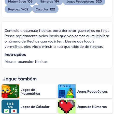
108
164
320
Matemática
Números
Jogos Pedagógicos
1402
122
Rapidez
Calcular
Controle e acumule flechas para derrotar guerreiros no final.
Passe rapidamente pelos locais que vão somar ou multiplicar
o número de flechas que você tem. Desvie dos locais
vermelhos, eles vão diminuir a sua quantidade de flechas.
Instruções
Mouse: acumular flechas
Jogue também
Jogos de
Jogos Pedagógicos
Matemática
Jogos de Calcular
Jogos de Números