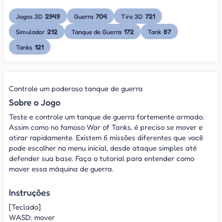
2949
704
721
Jogos 3D
Guerra
Tiro 3D
212
172
87
Simulador
Tanque de Guerra
Tank
121
Tanks
Controle um poderoso tanque de guerra
Sobre o Jogo
Teste e controle um tanque de guerra fortemente armado.
Assim como no famoso War of Tanks, é preciso se mover e
atirar rapidamente. Existem 6 missões diferentes que você
pode escolher no menu inicial, desde ataque simples até
defender sua base. Faça o tutorial para entender como
mover essa máquina de guerra.
Instruções
[Teclado]
WASD: mover