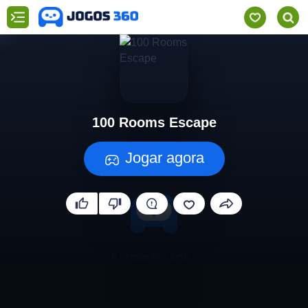
100 Rooms Escape
Jogar agora
A preparar o jogo...