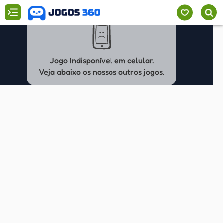
Jogo Indisponível em celular.
Veja abaixo os nossos outros jogos.