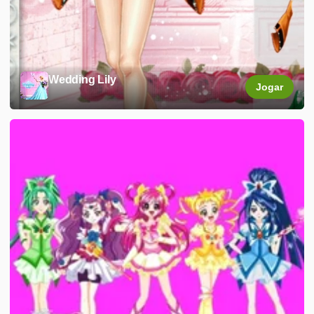
Wedding Lily
Jogar