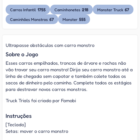
1755
218
67
Carros Infantil
Caminhonetes
Monster Truck
67
555
Caminhões Monstros
Monster
Ultrapasse obstáculos com carro monstro
Sobre o Jogo
Esses carros empilhados, troncos de árvore e rochas não
vão travar seu carro monstro! Dirija seu carro monstro até a
linha de chegada sem capotar e também colete todos os
sacos de dinheiro pelo caminho. Complete todos os estágios
para destravar novos carros monstros.
Truck Trials foi criado por Famobi
Instruções
[Teclado]
Setas: mover o carro monstro