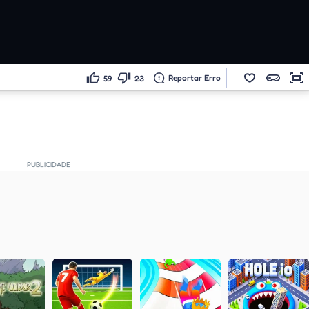
Reportar Erro
59
23