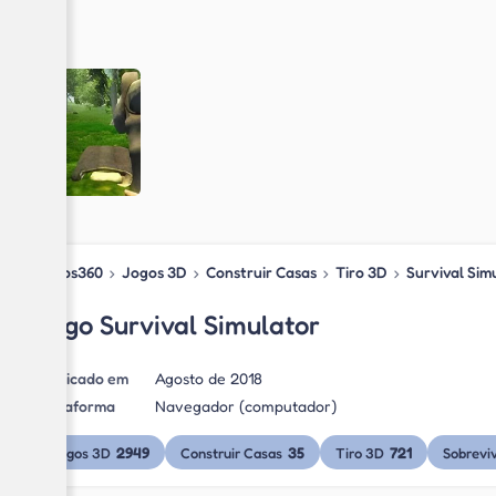
Jogos360
›
Jogos 3D
›
Construir Casas
›
Tiro 3D
›
Survival Sim
Jogo Survival Simulator
Publicado em
Agosto de 2018
Plataforma
Navegador (computador)
2949
35
721
Jogos 3D
Construir Casas
Tiro 3D
Sobrevi