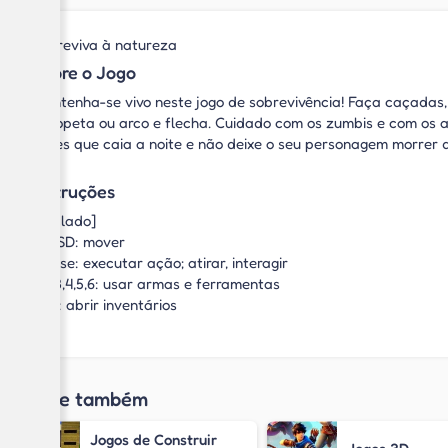
Sobreviva à natureza
Sobre o Jogo
Mantenha-se vivo neste jogo de sobrevivência! Faça caçadas, 
escopeta ou arco e flecha. Cuidado com os zumbis e com os a
antes que caia a noite e não deixe o seu personagem morrer 
Instruções
[Teclado]
WASD: mover
Mouse: executar ação; atirar, interagir
1,2,3,4,5,6: usar armas e ferramentas
Tab: abrir inventários
Jogue também
Jogos de Construir