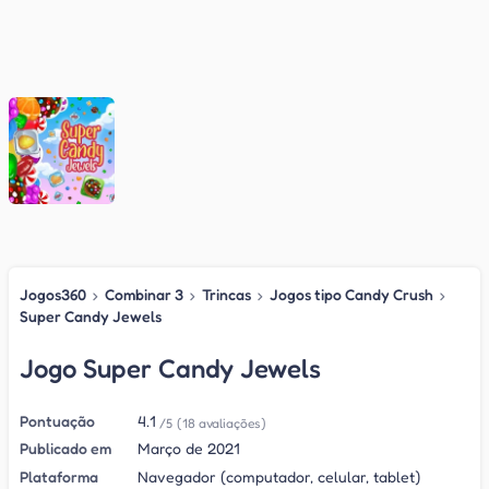
Jogos360
›
Combinar 3
›
Trincas
›
Jogos tipo Candy Crush
›
Super Candy Jewels
Jogo Super Candy Jewels
Pontuação
4.1
/5
(18 avaliações)
Publicado em
Março de 2021
Plataforma
Navegador (computador, celular, tablet)