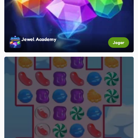
Jewel Academy
Jogar