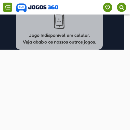
Jogo Indisponível em celular.
Veja abaixo os nossos outros jogos.