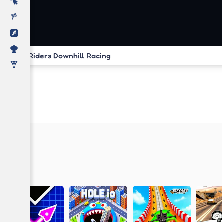
Riders Downhill Racing