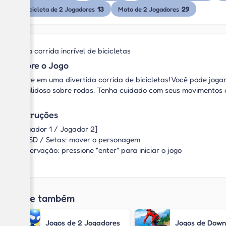
13
29
Bicicleta de 2 Jogadores
Moto de 2 Jogadores
Uma corrida incrível de bicicletas
Sobre o Jogo
Entre em uma divertida corrida de bicicletas! Você pode jog
habilidoso sobre rodas. Tenha cuidado com seus movimentos e e
Instruções
[Jogador 1 / Jogador 2]
WASD / Setas: mover o personagem
Observação: pressione "enter" para iniciar o jogo
Jogue também
Jogos de 2 Jogadores
Jogos de Downh