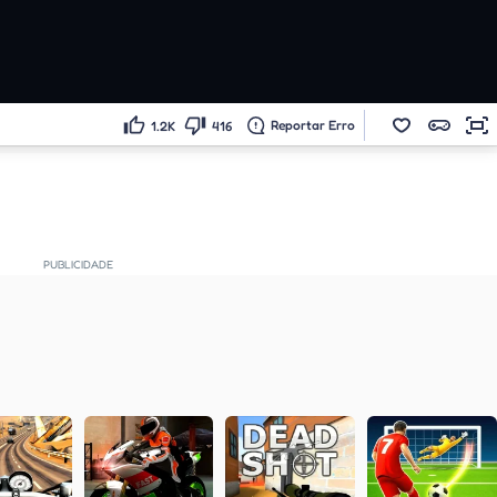
Reportar Erro
1.2K
416