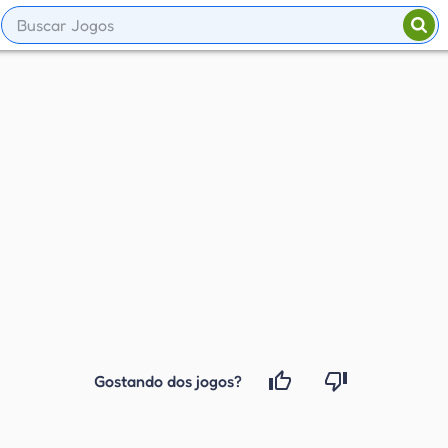
Gostando dos jogos?