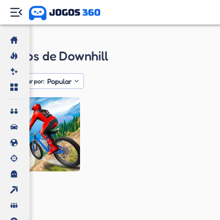
Jogos
Jogos de Downhill
Popular
Ordenar por: