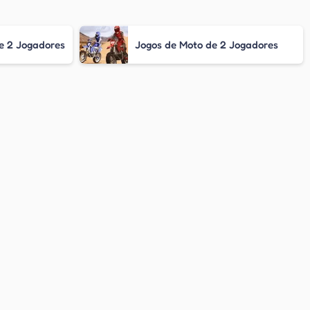
de 2 Jogadores
Jogos de Moto de 2 Jogadores