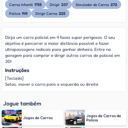
1755
337
272
Carros Infantil
Dirigir
Simulador de Carros
149
225
Polícia
Dirigir Carros
Dirija um carro policial em 4 fases super perigosas. O seu
objetivo é percorrer a maior distância possível e fazer
ultrapassagens radicais para ganhar dinheiro. Entre na
garagem para comprar e dirigir outros carros de policial em
3D!
Instruções
[Teclado]
Setas: mover o carro para a esquerda ou direita
Jogue também
Jogos de Carros de
Jogos de Carros
Polícia