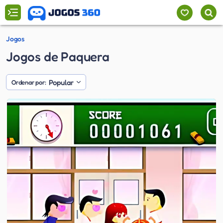
Jogos
Jogos de Paquera
Popular
Ordenar por: