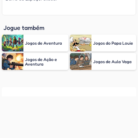
Jogue também
Jogos de Aventura
Jogos do Papa Louie
Jogos de Ação e
Jogos de Aula Vaga
Aventura