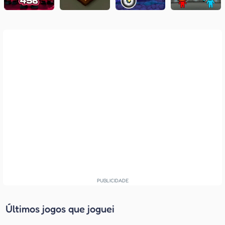
Últimos jogos que joguei