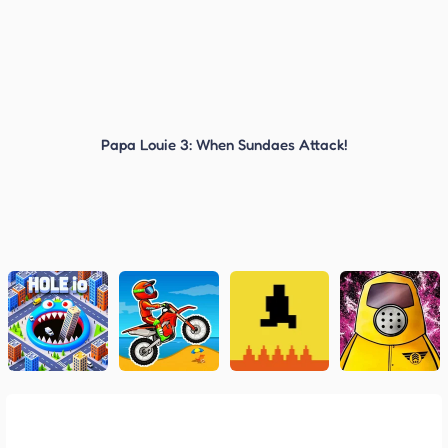
Papa Louie 3: When Sundaes Attack!