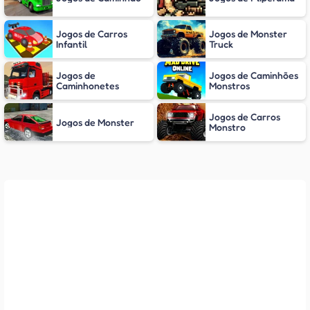
Jogos de Carros
Jogos de Monster
Infantil
Truck
Jogos de
Jogos de Caminhões
Caminhonetes
Monstros
Jogos de Carros
Jogos de Monster
Monstro