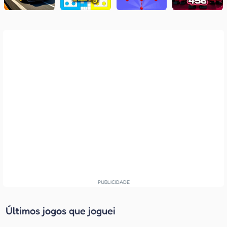
Últimos jogos que joguei