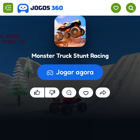
Monster Truck Stunt Racing
Jogar agora
A preparar o jogo...