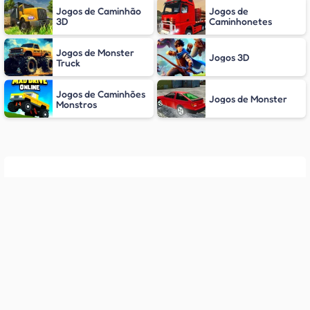
Jogos de Caminhão
Jogos de
3D
Caminhonetes
Jogos de Monster
Jogos 3D
Truck
Jogos de Caminhões
Jogos de Monster
Monstros