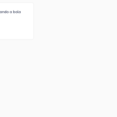
tando a bola