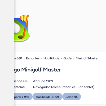
Jogos360
›
Esportes
›
Habilidade
›
Golfe
›
Minigolf Master
Jogo Minigolf Master
Publicado em
Abril de 2019
Plataforma
Navegador (computador, celular, tablet)
946
3409
95
Esportes
Habilidade
Golfe