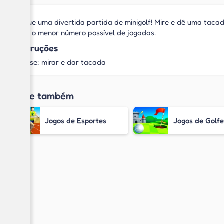
Jogue uma divertida partida de minigolf! Mire e dê uma tac
com o menor número possível de jogadas.
Instruções
Mouse: mirar e dar tacada
Jogue também
Jogos de Esportes
Jogos de Golfe