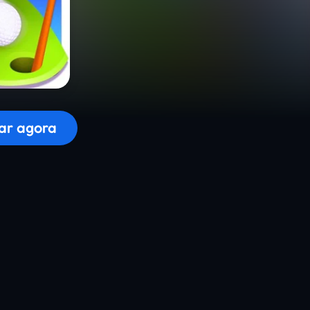
r o jogo...
ar agora