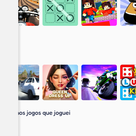
Últimos jogos que joguei