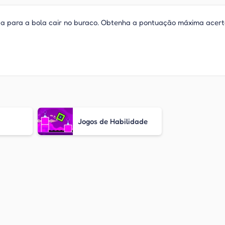
ada para a bola cair no buraco. Obtenha a pontuação máxima acer
Jogos de Habilidade