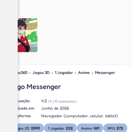
Jogos360
›
Jogos 3D
›
1 Jogador
›
Anime
›
Messenger
Jogo Messenger
Pontuação
4.2
/5
(10 avaliações)
Publicado em
Junho de 2026
Plataforma
Navegador (computador, celular, tablet)
2949
232
461
272
Jogos 3D
1 Jogador
Anime
RPG