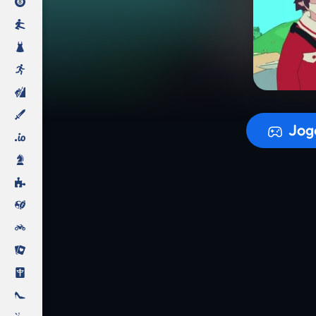
A prepara
CO
Jog