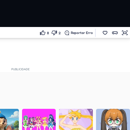
Reportar Erro
8
2