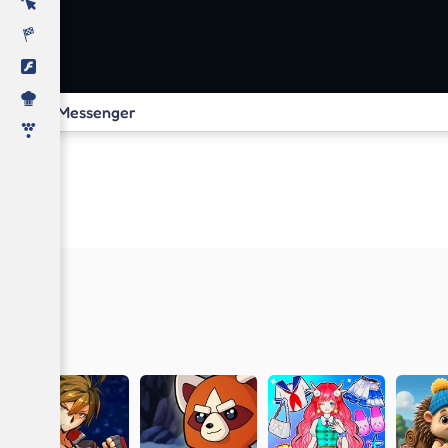
Messenger