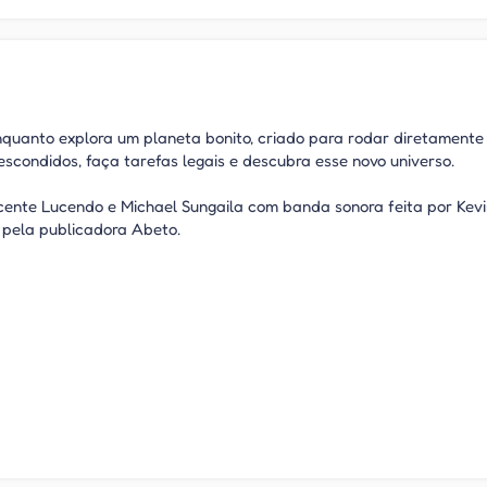
quanto explora um planeta bonito, criado para rodar diretamente
scondidos, faça tarefas legais e descubra esse novo universo.
cente Lucendo e Michael Sungaila com banda sonora feita por Kevi
pela publicadora Abeto.