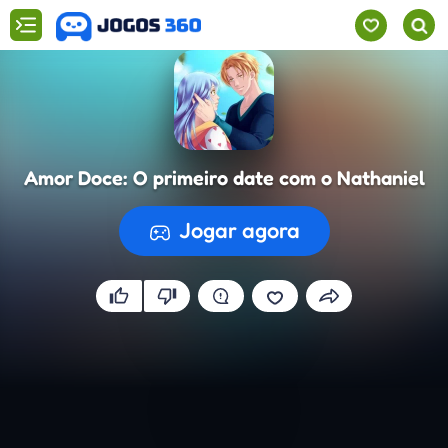
Amor Doce: O primeiro date com o Nathaniel
Amor Doce: O primeiro date com o Nathaniel
CONTINUAR
Jogar agora
A preparar o jogo...