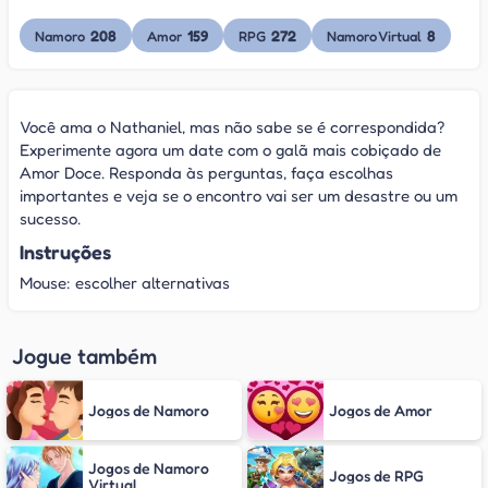
208
159
272
8
Namoro
Amor
RPG
Namoro Virtual
Você ama o Nathaniel, mas não sabe se é correspondida?
Experimente agora um date com o galã mais cobiçado de
Amor Doce. Responda às perguntas, faça escolhas
importantes e veja se o encontro vai ser um desastre ou um
sucesso.
Instruções
Mouse: escolher alternativas
Jogue também
Jogos de Namoro
Jogos de Amor
Jogos de Namoro
Jogos de RPG
Virtual