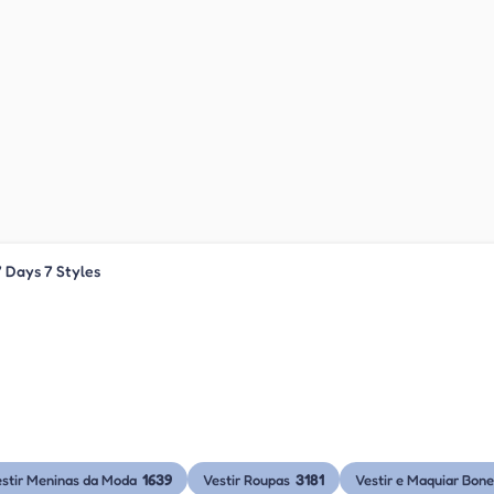
 Days 7 Styles
1639
3181
stir Meninas da Moda
Vestir Roupas
Vestir e Maquiar Bon