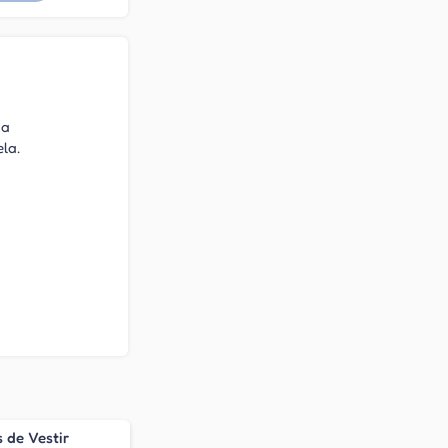
da
la.
 de Vestir