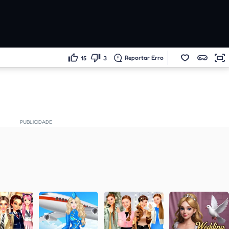
Reportar Erro
15
3