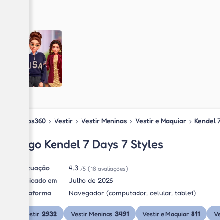
Jogos360
›
Vestir
›
Vestir Meninas
›
Vestir e Maquiar
›
Kendel 7
Jogo Kendel 7 Days 7 Styles
Pontuação
4.3
/5
(18 avaliações)
Publicado em
Julho de 2026
Plataforma
Navegador (computador, celular, tablet)
2932
3491
811
Vestir
Vestir Meninas
Vestir e Maquiar
Ve