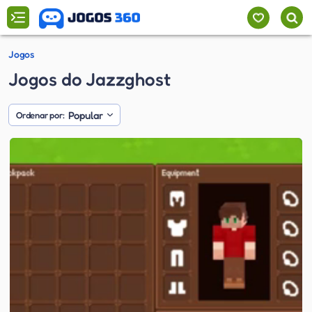
Jogos
Jogos do Jazzghost
Popular
Ordenar por: