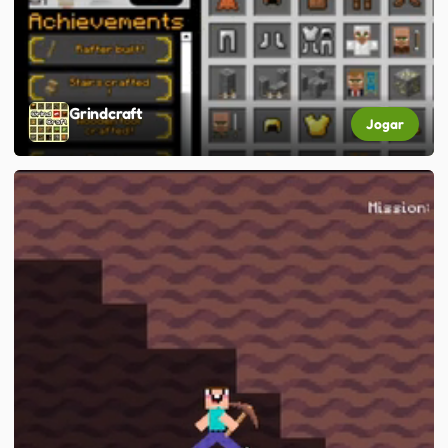
Grindcraft
Jogar