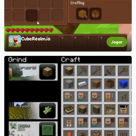
CubeRealm.io
Jogar