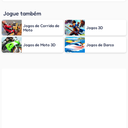
Jogue também
Jogos de Corrida de
Jogos 3D
Moto
Jogos de Moto 3D
Jogos de Barco