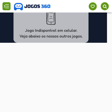
Jogo Indisponível em celular.
Veja abaixo os nossos outros jogos.