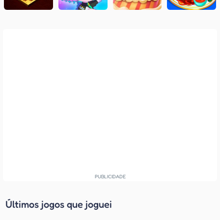
Últimos jogos que joguei