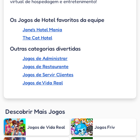
virtual de hospedagem e entretenimento!
Os Jogos de Hotel favoritos da equipe
Jane's Hotel Mania
The Cat Hotel
Outras categorias divertidas
Jogos de Administrar
Jogos de Restaurante
Jogos de Servir Clientes
Jogos de Vida Real
Descobrir Mais Jogos
Jogos de Vida Real
Jogos Friv