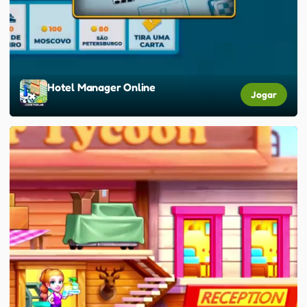
Hotel Manager Online
Jogar