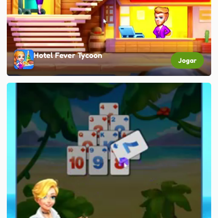
Hotel Fever Tycoon
Jogar