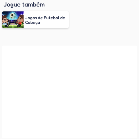
Jogue também
Jogos de Futebol de
Cabeça