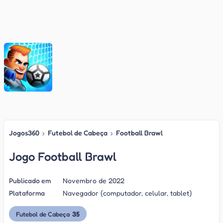
Jogos360
›
Futebol de Cabeça
›
Football Brawl
Jogo Football Brawl
Publicado em
Novembro de 2022
Plataforma
Navegador (computador, celular, tablet)
35
Futebol de Cabeça