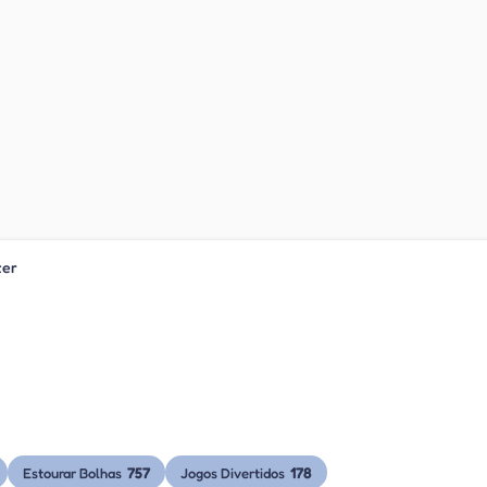
ter
757
178
Estourar Bolhas
Jogos Divertidos