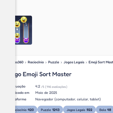
Jogos360
›
Raciocínio
›
Puzzle
›
Jogos Legais
›
Emoji Sort Mas
Jogo Emoji Sort Master
Pontuação
4.2
/5
(146 avaliações)
Publicado em
Maio de 2025
Plataforma
Navegador (computador, celular, tablet)
420
1243
922
48
Raciocínio
Puzzle
Jogos Legais
Bola