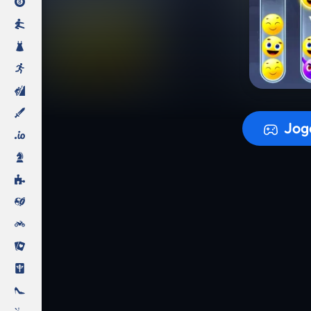
A prepara
Jog