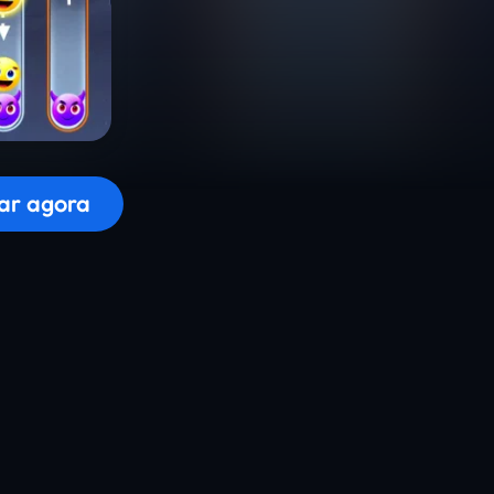
r o jogo...
ar agora