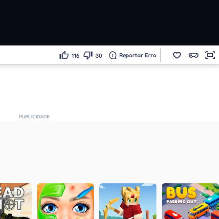
Reportar Erro
116
30